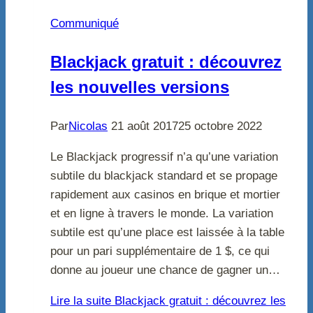
Communiqué
Blackjack gratuit : découvrez
les nouvelles versions
Par
Nicolas
21 août 2017
25 octobre 2022
Le Blackjack progressif n’a qu’une variation
subtile du blackjack standard et se propage
rapidement aux casinos en brique et mortier
et en ligne à travers le monde. La variation
subtile est qu’une place est laissée à la table
pour un pari supplémentaire de 1 $, ce qui
donne au joueur une chance de gagner un…
Lire la suite
Blackjack gratuit : découvrez les