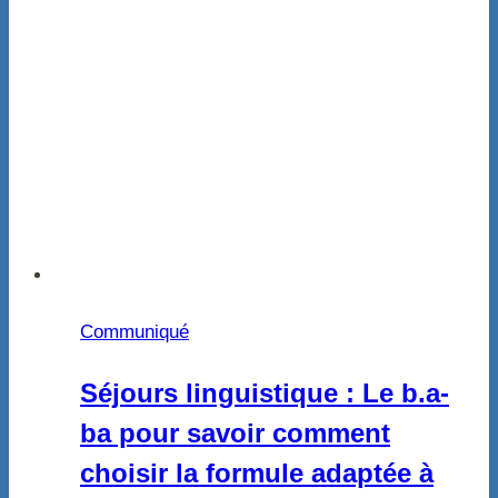
Communiqué
Séjours linguistique : Le b.a-
ba pour savoir comment
choisir la formule adaptée à