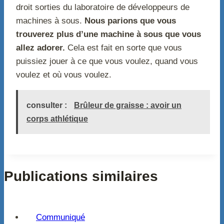
droit sorties du laboratoire de développeurs de
machines à sous.
Nous parions que vous
trouverez plus d’une machine à sous que vous
allez adorer.
Cela est fait en sorte que vous
puissiez jouer à ce que vous voulez, quand vous
voulez et où vous voulez.
consulter :
Brûleur de graisse : avoir un
corps athlétique
Publications similaires
Communiqué