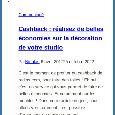
Communiqué
Cashback : réalisez de belles
économies sur la décoration
de votre studio
Par
Nicolas
6 avril 2017
25 octobre 2022
C’est le moment de profiter du cashback de
radins.com, pour faire des folies ! Eh oui,
c’est un service qui vous permet de faire de
belles économies. Et notamment sur les
meubles ! Dans notre article du jour, nous
allons voir comment il est possible
d’aménager un studio ou un petit