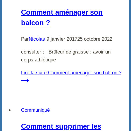
Comment aménager son
balcon ?
Par
Nicolas
9 janvier 2017
25 octobre 2022
consulter : Brûleur de graisse : avoir un
corps athlétique
Lire la suite
Comment aménager son balcon ?
Communiqué
Comment supprimer les