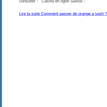
consulter : Casino en ligne Suisse :
Lire la suite
Comment passer de orange a sosh ?