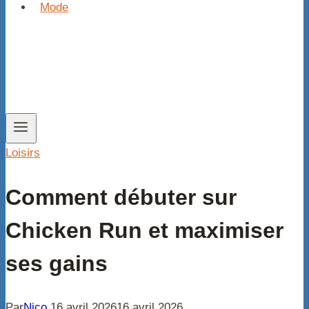
Mode
Loisirs
Comment débuter sur
Chicken Run et maximiser
ses gains
Par
Nico
16 avril 2026
16 avril 2026