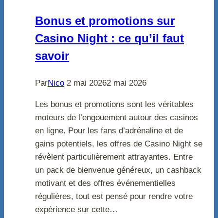
Bonus et promotions sur
Casino Night : ce qu’il faut
savoir
Par
Nico
2 mai 2026
2 mai 2026
Les bonus et promotions sont les véritables
moteurs de l’engouement autour des casinos
en ligne. Pour les fans d’adrénaline et de
gains potentiels, les offres de Casino Night se
révèlent particulièrement attrayantes. Entre
un pack de bienvenue généreux, un cashback
motivant et des offres événementielles
régulières, tout est pensé pour rendre votre
expérience sur cette…