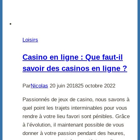
Loisirs
Casino en ligne : Que faut-il
savoir des casinos en ligne ?
Par
Nicolas
20 juin 2018
25 octobre 2022
Passionnés de jeux de casino, nous savons à
quel point les trajets interminables pour vous
rendre à votre lieu favori sont pénibles. Grâce
à l’évolution, il maintenant possible de vous
donner à votre passion pendant des heures,