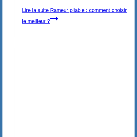
Lire la suite
Rameur pliable : comment choisir
le meilleur ?