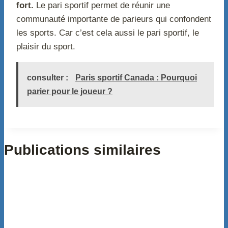
fort.
Le pari sportif permet de réunir une
communauté importante de parieurs qui confondent
les sports. Car c’est cela aussi le pari sportif, le
plaisir du sport.
consulter :
Paris sportif Canada : Pourquoi
parier pour le joueur ?
Publications similaires