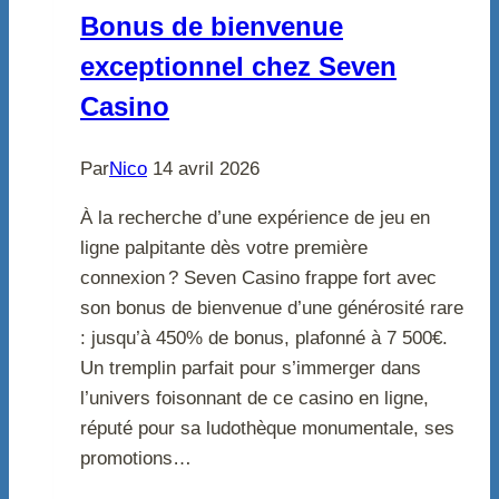
Bonus de bienvenue
exceptionnel chez Seven
Casino
Par
Nico
14 avril 2026
À la recherche d’une expérience de jeu en
ligne palpitante dès votre première
connexion ? Seven Casino frappe fort avec
son bonus de bienvenue d’une générosité rare
: jusqu’à 450% de bonus, plafonné à 7 500€.
Un tremplin parfait pour s’immerger dans
l’univers foisonnant de ce casino en ligne,
réputé pour sa ludothèque monumentale, ses
promotions…