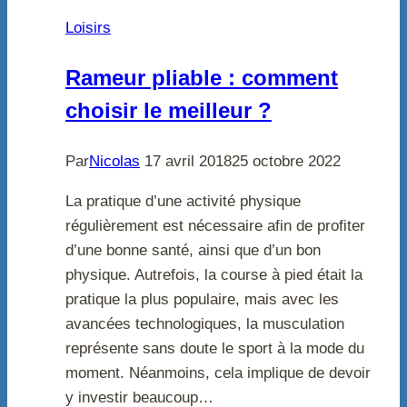
Loisirs
Rameur pliable : comment
choisir le meilleur ?
Par
Nicolas
17 avril 2018
25 octobre 2022
La pratique d’une activité physique
régulièrement est nécessaire afin de profiter
d’une bonne santé, ainsi que d’un bon
physique. Autrefois, la course à pied était la
pratique la plus populaire, mais avec les
avancées technologiques, la musculation
représente sans doute le sport à la mode du
moment. Néanmoins, cela implique de devoir
y investir beaucoup…