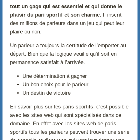
tout un gage qui est essentiel et qui donne le
plaisir du pari sportif et son charme.
Il inscrit
des millions de parieurs dans un jeu qui peut leur
plaire ou non.
Un parieur a toujours la certitude de l’emporter au
départ. Bien que la logique veuille qu’il soit en
permanence satisfait à l’arrivée.
Une détermination à gagner
Un bon choix pour le parieur
Un destin de victoire
En savoir plus sur les paris sportifs, c’est possible
avec les sites web qui sont spécialisés dans ce
domaine. En effet avec les sites web de paris
sportifs tous les parieurs peuvent trouver une série