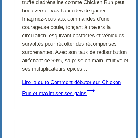
truffé d’adrénaline comme Chicken Run peut
bouleverser vos habitudes de gamer.
Imaginez-vous aux commandes d’une
courageuse poule, fonçant à travers la
circulation, esquivant obstacles et véhicules
survoltés pour récolter des récompenses
surprenantes. Avec son taux de redistribution
alléchant de 99%, sa prise en main intuitive et
ses multiplicateurs épicés,…
Lire la suite
Comment débuter sur Chicken
Run et maximiser ses gains