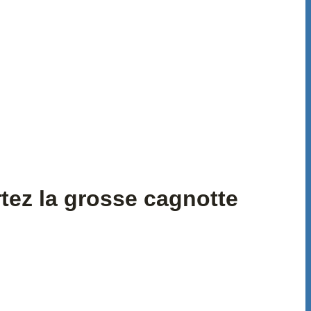
rtez la grosse cagnotte