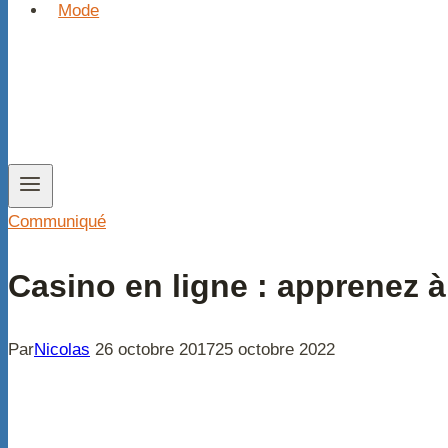
Mode
Communiqué
Casino en ligne : apprenez à
Par
Nicolas
26 octobre 2017
25 octobre 2022