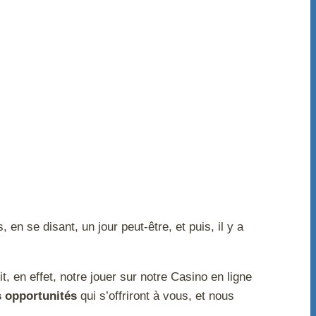
 en se disant, un jour peut-être, et puis, il y a
t, en effet, notre jouer sur notre Casino en ligne
s opportunités
qui s’offriront à vous, et nous