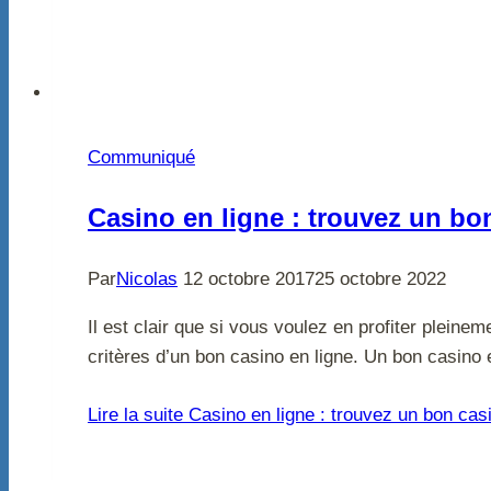
Communiqué
Casino en ligne : trouvez un bo
Par
Nicolas
12 octobre 2017
25 octobre 2022
Il est clair que si vous voulez en profiter pleine
critères d’un bon casino en ligne. Un bon casino 
Lire la suite
Casino en ligne : trouvez un bon cas