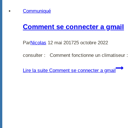
Communiqué
Comment se connecter a gmail
Par
Nicolas
12 mai 2017
25 octobre 2022
consulter : Comment fonctionne un climatiseur : 
Lire la suite
Comment se connecter a gmail