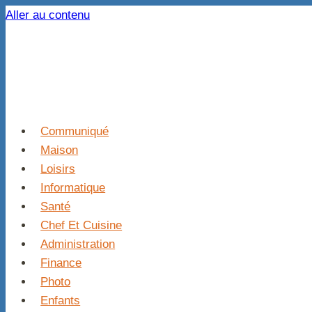
Aller au contenu
Communiqué
Maison
Loisirs
Informatique
Santé
Chef Et Cuisine
Administration
Finance
Photo
Enfants