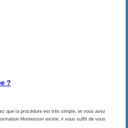
ée ?
z que la procédure est très simple, et vous avez
ormation Montessori existe, il vous suffit de vous