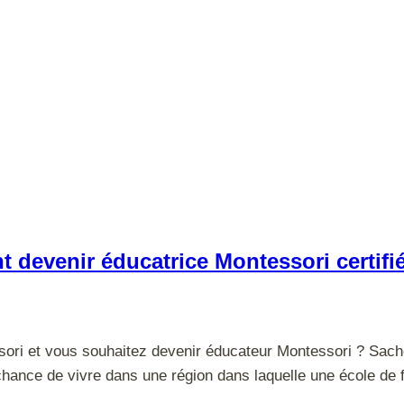
devenir éducatrice Montessori certifi
sori et vous souhaitez devenir éducateur Montessori ? Sache
 chance de vivre dans une région dans laquelle une école de f