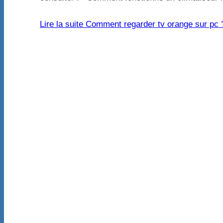
Lire la suite
Comment regarder tv orange sur pc 