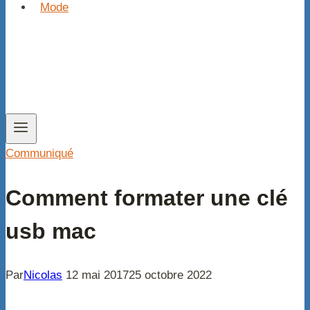
Mode
Communiqué
Comment formater une clé
usb mac
Par
Nicolas
12 mai 2017
25 octobre 2022