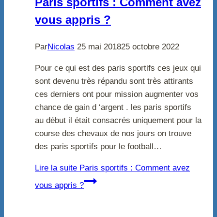
Paris sportifs : Comment avez
vous appris ?
Par
Nicolas
25 mai 2018
25 octobre 2022
Pour ce qui est des paris sportifs ces jeux qui
sont devenu très répandu sont très attirants
ces derniers ont pour mission augmenter vos
chance de gain d ‘argent . les paris sportifs
au début il était consacrés uniquement pour la
course des chevaux de nos jours on trouve
des paris sportifs pour le football…
Lire la suite
Paris sportifs : Comment avez
vous appris ?