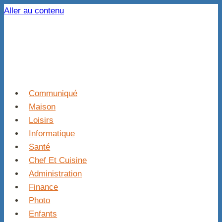
Aller au contenu
Communiqué
Maison
Loisirs
Informatique
Santé
Chef Et Cuisine
Administration
Finance
Photo
Enfants