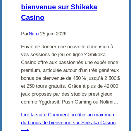
bienvenue sur Shikaka
Casino
Par
Nico
25 juin 2026
Envie de donner une nouvelle dimension à
vos sessions de jeu en ligne ? Shikaka
Casino offre aux passionnés une expérience
premium, articulée autour d’un très généreux
bonus de bienvenue de 450 % jusqu’à 2 500 $
et 250 tours gratuits. Grâce à plus de 42 000
jeux proposés par des studios prestigieux
comme Yggdrasil, Push Gaming ou Nolimit…
Lire la suite
Comment profiter au maximum
du bonus de bienvenue sur Shikaka Casino