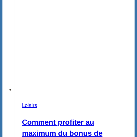
Loisirs
Comment profiter au
maximum du bonus de