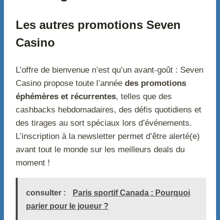
Les autres promotions Seven
Casino
L’offre de bienvenue n’est qu’un avant-goût : Seven
Casino propose toute l’année
des promotions
éphémères et récurrentes
, telles que des
cashbacks hebdomadaires, des défis quotidiens et
des tirages au sort spéciaux lors d’événements.
L’inscription à la newsletter permet d’être alerté(e)
avant tout le monde sur les meilleurs deals du
moment !
consulter :
Paris sportif Canada : Pourquoi
parier pour le joueur ?