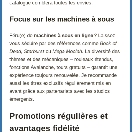
catalogue comblera toutes les envies.
Focus sur les machines à sous
Féru(e) de
machines à sous en ligne
? Laissez-
vous séduire par des références comme
Book of
Dead
,
Starburst
ou
Mega Moolah
. La diversité des
thèmes et des mécaniques – rouleaux étendus,
fonctions Avalanche, tours gratuits – garantit une
expérience toujours renouvelée. Je recommande
aussi les titres exclusifs régulièrement mis en
avant grâce aux partenariats avec les studios
émergents.
Promotions régulières et
avantages fidélité