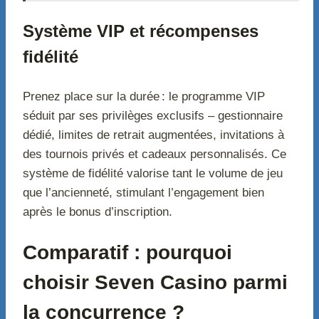
Système VIP et récompenses
fidélité
Prenez place sur la durée : le programme VIP
séduit par ses privilèges exclusifs – gestionnaire
dédié, limites de retrait augmentées, invitations à
des tournois privés et cadeaux personnalisés. Ce
système de fidélité valorise tant le volume de jeu
que l’ancienneté, stimulant l’engagement bien
après le bonus d’inscription.
Comparatif : pourquoi
choisir Seven Casino parmi
la concurrence ?