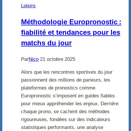
Loisirs
Méthodologie Europronostic :
fiabilité et tendances pour les
matchs du jour
Par
Nico
21 octobre 2025
Alors que les rencontres sportives du jour
passionnent des millions de parieurs, les
plateformes de pronostics comme
Europronostic s’imposent en guides fiables
pour mieux appréhender les enjeux. Derrière
chaque prono, se cachent des méthodes
rigoureuses, fondées sur des indicateurs
statistiques performants, une analyse