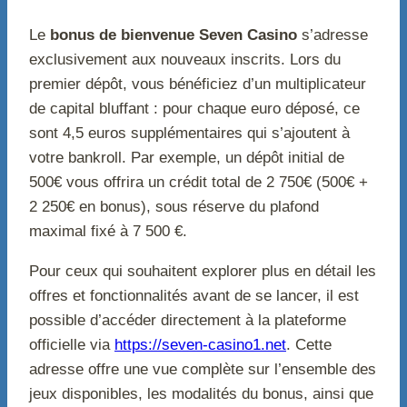
Le
bonus de bienvenue Seven Casino
s’adresse
exclusivement aux nouveaux inscrits. Lors du
premier dépôt, vous bénéficiez d’un multiplicateur
de capital bluffant : pour chaque euro déposé, ce
sont 4,5 euros supplémentaires qui s’ajoutent à
votre bankroll. Par exemple, un dépôt initial de
500€ vous offrira un crédit total de 2 750€ (500€ +
2 250€ en bonus), sous réserve du plafond
maximal fixé à 7 500 €.
Pour ceux qui souhaitent explorer plus en détail les
offres et fonctionnalités avant de se lancer, il est
possible d’accéder directement à la plateforme
officielle via
https://seven-casino1.net
. Cette
adresse offre une vue complète sur l’ensemble des
jeux disponibles, les modalités du bonus, ainsi que