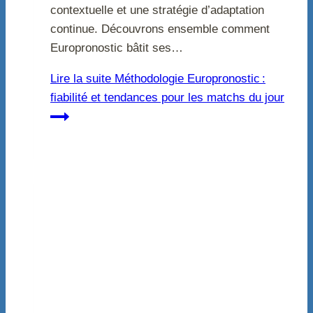
contextuelle et une stratégie d’adaptation
continue. Découvrons ensemble comment
Europronostic bâtit ses…
Lire la suite
Méthodologie Europronostic :
fiabilité et tendances pour les matchs du jour