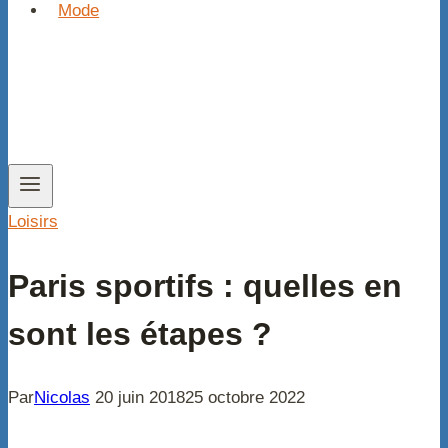
Mode
Loisirs
Paris sportifs : quelles en
sont les étapes ?
Par
Nicolas
20 juin 2018
25 octobre 2022