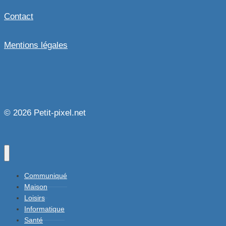
Contact
Mentions légales
© 2026 Petit-pixel.net
Communiqué
Maison
Loisirs
Informatique
Santé