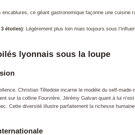
 encablures, ce géant gastronomique façonne une cuisine raff
3 étoiles)
: Légèrement plus loin mais toujours sous l’influen
oilés lyonnais sous la loupe
ssion
lence. Christian Têtedoie incarne le modèle du self-made-ma
nt sur la colline Fourvière. Jérémy Galvan quant à lui n’es
 Cette diversité illustre parfaitement la richesse humaine p
nternationale