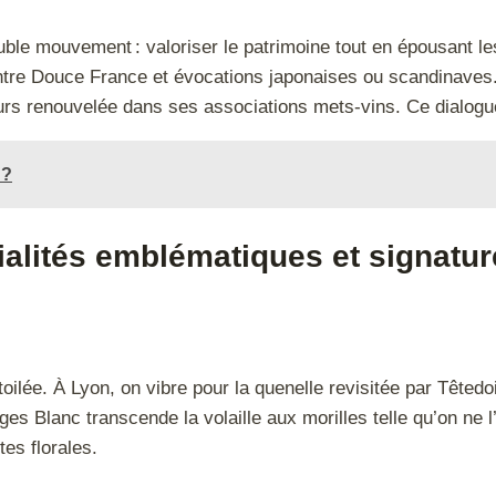
uble mouvement : valoriser le patrimoine tout en épousant l
 Douce France et évocations japonaises ou scandinaves. Geo
urs renouvelée dans ses associations mets-vins. Ce dialogue c
 ?
ialités emblématiques et signatu
toilée. À Lyon, on vibre pour la quenelle revisitée par Têtedo
 Blanc transcende la volaille aux morilles telle qu’on ne l
es florales.