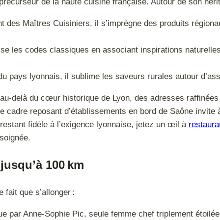
 précurseur de la haute cuisine française. Autour de son hérit
nt des Maîtres Cuisiniers, il s’imprègne des produits régiona
sse les codes classiques en associant inspirations naturelle
 du pays lyonnais, il sublime les saveurs rurales autour d’a
au-delà du cœur historique de Lyon, des adresses raffinées 
 le cadre reposant d’établissements en bord de Saône invite 
 restant fidèle à l’exigence lyonnaise, jetez un œil à
restaura
 soignée.
: jusqu’à 100 km
 fait que s’allonger :
ue par Anne-Sophie Pic, seule femme chef triplement étoilé