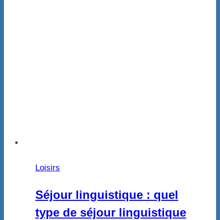
Loisirs
Séjour linguistique : quel
type de séjour linguistique