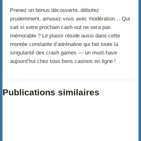
Prenez un bonus découverte, débutez
prudemment, amusez-vous avec modération… Qui
sait si votre prochain cash-out ne sera pas
mémorable ? Le plaisir réside aussi dans cette
montée constante d’adrénaline qui fait toute la
singularité des crash games — un must-have
aujourd’hui chez tous bons casinos en ligne !
Publications similaires