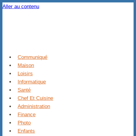
Aller au contenu
Communiqué
Maison
Loisirs
Informatique
Santé
Chef Et Cuisine
Administration
Finance
Photo
Enfants