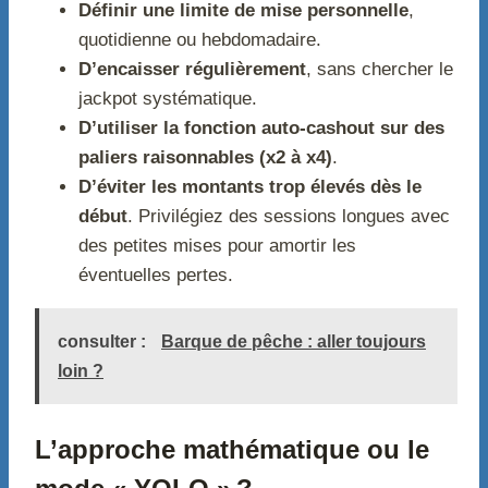
Définir une limite de mise personnelle
,
quotidienne ou hebdomadaire.
D’encaisser régulièrement
, sans chercher le
jackpot systématique.
D’utiliser la fonction auto-cashout sur des
paliers raisonnables (x2 à x4)
.
D’éviter les montants trop élevés dès le
début
. Privilégiez des sessions longues avec
des petites mises pour amortir les
éventuelles pertes.
consulter :
Barque de pêche : aller toujours
loin ?
L’approche mathématique ou le