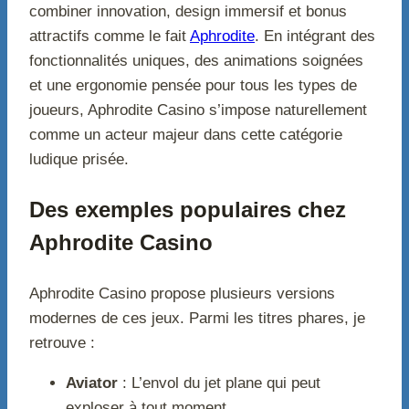
combiner innovation, design immersif et bonus
attractifs comme le fait
Aphrodite
. En intégrant des
fonctionnalités uniques, des animations soignées
et une ergonomie pensée pour tous les types de
joueurs, Aphrodite Casino s’impose naturellement
comme un acteur majeur dans cette catégorie
ludique prisée.
Des exemples populaires chez
Aphrodite Casino
Aphrodite Casino propose plusieurs versions
modernes de ces jeux. Parmi les titres phares, je
retrouve :
Aviator
: L’envol du jet plane qui peut
exploser à tout moment.