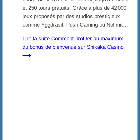
et 250 tours gratuits. Grâce à plus de 42 000
jeux proposés par des studios prestigieux
comme Yggdrasil, Push Gaming ou Nolimit…
Lire la suite
Comment profiter au maximum
du bonus de bienvenue sur Shikaka Casino