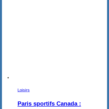
Loisirs
Paris sportifs Canada :